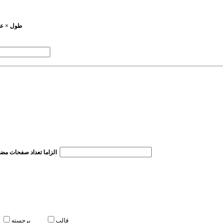
قالب
برجسته