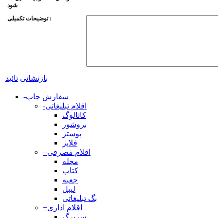
توضیحات تکمیلی :
بازنشانی
تائید
سفارش چاپ
-
اقلام تبلیغاتی
-
کاتالوگ
بروشور
پوستر
فلایر
اقلام مصرفی
+
مجله
کتاب
جعبه
لیبل
بگ تبلیغاتی
اقلام اداری
+
سربرگ