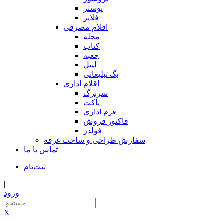
پوستر
فلایر
اقلام مصرفی
مجله
کتاب
جعبه
لیبل
بگ تبلیغاتی
اقلام اداری
سربرگ
پاکت
فرم اداری
فاکتور فروش
فولدر
سفارش طراحی و ساخت غرفه
تماس با ما
ثبت‌نام
|
ورود
X