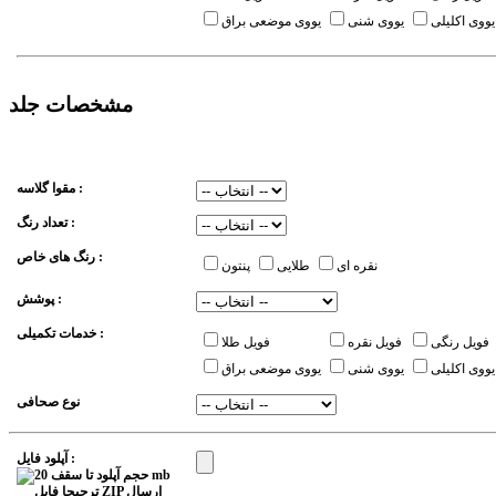
یووی اکلیلی
یووی شنی
یووی موضعی براق
مشخصات جلد
مقوا گلاسه :
تعداد رنگ :
رنگ های خاص :
نقره ای
طلایی
پنتون
پوشش :
خدمات تکمیلی :
فویل رنگی
فویل نقره
فویل طلا
یووی اکلیلی
یووی شنی
یووی موضعی براق
نوع صحافی
آپلود فایل :