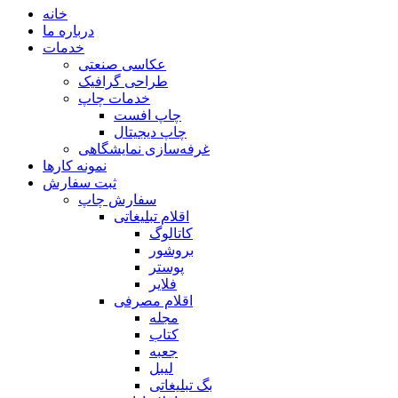
خانه
درباره ما
خدمات
عکاسی صنعتی
طراحی گرافیک
خدمات چاپ
چاپ افست
چاپ دیجیتال
غرفه‌سازی نمایشگاهی
نمونه کارها
ثبت سفارش
سفارش چاپ
اقلام تبلیغاتی
کاتالوگ
بروشور
پوستر
فلایر
اقلام مصرفی
مجله
کتاب
جعبه
لیبل
بگ تبلیغاتی