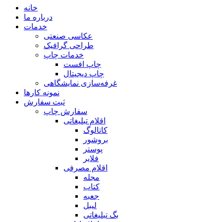
خانه
درباره ما
خدمات
عکاسی صنعتی
طراحی گرافیک
خدمات چاپ
چاپ افست
چاپ دیجیتال
غرفه‌سازی نمایشگاهی
نمونه کارها
ثبت سفارش
سفارش چاپ
اقلام تبلیغاتی
کاتالوگ
بروشور
پوستر
فلایر
اقلام مصرفی
مجله
کتاب
جعبه
لیبل
بگ تبلیغاتی