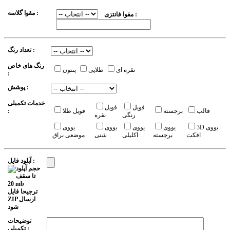
مقوا گلاسه :
مقوا فانتزی :
تعداد رنگ :
رنگ های خاص
نقره ای
طلایی
پنتون
:
پوشش :
خدمات تکمیلی
فویل
فویل
قالب
برجسته
فویل طلا
:
رنگی
نقره
3D یووی
یووی
یووی
یووی
یووی
افکت
برجسته
اکلیلی
شنی
موضعی براق
آپلود فایل :
توضیحات
تکمیلی :