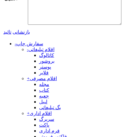
بازنشانی
تائید
سفارش چاپ
-
اقلام تبلیغاتی
-
کاتالوگ
بروشور
پوستر
فلایر
اقلام مصرفی
+
مجله
کتاب
جعبه
لیبل
بگ تبلیغاتی
اقلام اداری
+
سربرگ
پاکت
فرم اداری
فاکتور فروش