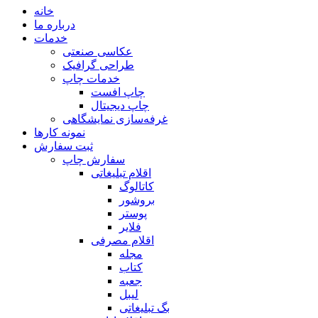
خانه
درباره ما
خدمات
عکاسی صنعتی
طراحی گرافیک
خدمات چاپ
چاپ افست
چاپ دیجیتال
غرفه‌سازی نمایشگاهی
نمونه کارها
ثبت سفارش
سفارش چاپ
اقلام تبلیغاتی
کاتالوگ
بروشور
پوستر
فلایر
اقلام مصرفی
مجله
کتاب
جعبه
لیبل
بگ تبلیغاتی