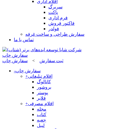
اقلام اداری
سربرگ
پاکت
فرم اداری
فاکتور فروش
فولدر
سفارش طراحی و ساخت غرفه
تماس با ما
سفارش چاپ
ثبت سفارش
>
سفارش چاپ
سفارش چاپ
-
اقلام تبلیغاتی
+
کاتالوگ
بروشور
پوستر
فلایر
اقلام مصرفی
+
مجله
کتاب
جعبه
لیبل